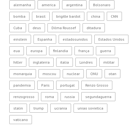
alemanha
america
argentina
Bolsonaro
bomba
brasil
brigitte bardot
china
CNN
Cuba
deus
Dilma Roussef
ditadura
einstein
Espanha
estadosunidos
Estados Unidos
eua
europa
finlandia
frança
guerra
hitler
inglaterra
italia
Londres
militar
monarquia
moscou
nuclear
ONU
otan
pandemia
Paris
portugal
Renzo Grosso
renzogrosso
roma
russia
segundaguerra
stalin
trump
ucrania
uniao sovietica
vaticano