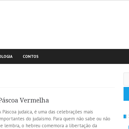
OLOGIA
CONTOS
Pe
po
Páscoa Vermelha
A Páscoa judaica, é uma das celebrações mais
importantes do judaísmo. Para quem não sabe ou não
se lembra, o hebreu comemora a libertação da