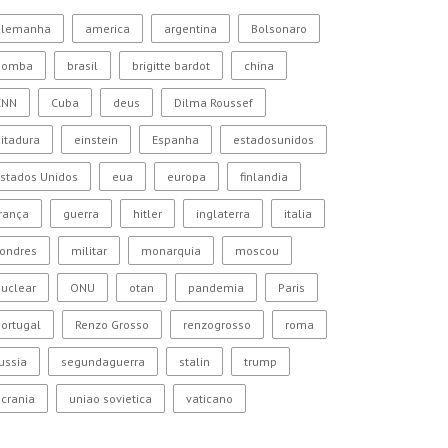
alemanha
america
argentina
Bolsonaro
bomba
brasil
brigitte bardot
china
CNN
Cuba
deus
Dilma Roussef
itadura
einstein
Espanha
estadosunidos
stados Unidos
eua
europa
finlandia
rança
guerra
hitler
inglaterra
italia
Londres
militar
monarquia
moscou
uclear
ONU
otan
pandemia
Paris
ortugal
Renzo Grosso
renzogrosso
roma
ussia
segundaguerra
stalin
trump
crania
uniao sovietica
vaticano