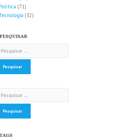
Política
(71)
Tecnologia
(32)
PESQUISAR
squisar
r:
squisar
r:
TAGS