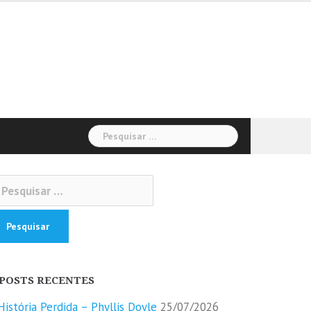
Pesquisar
por:
squisar
r:
POSTS RECENTES
História Perdida – Phyllis Doyle
25/07/2026