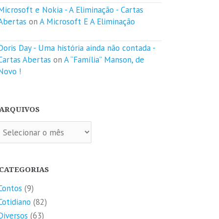
Microsoft e Nokia - A Eliminação - Cartas
Abertas
on
A Microsoft E A Eliminação
Doris Day - Uma história ainda não contada -
Cartas Abertas
on
A “Família” Manson, de
Novo !
ARQUIVOS
quivos
CATEGORIAS
Contos
(9)
Cotidiano
(82)
Diversos
(63)